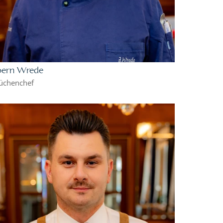
oern Wrede
üchenchef