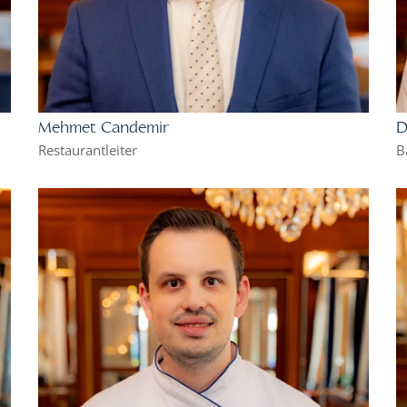
Mehmet Candemir
D
Restaurantleiter
B