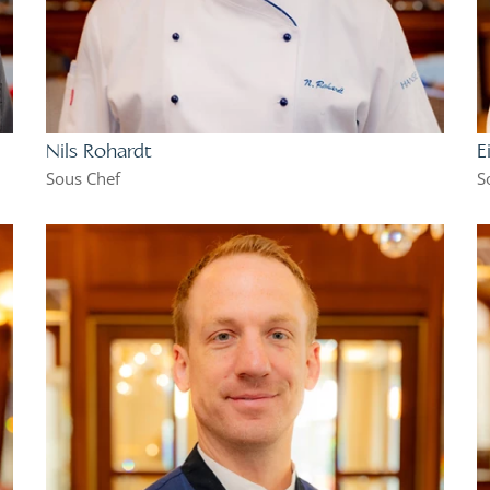
Nils Rohardt
E
Sous Chef
S