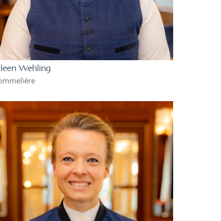
ileen Wehling
ommelière