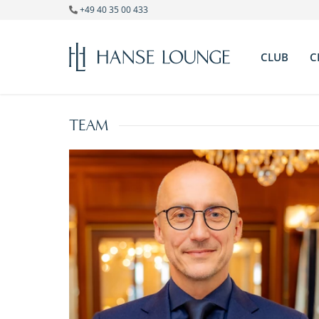
+49 40 35 00 433
CLUB
C
Michael Kutej –
1 / 18
Allgemei
Geschäftsführer
Beirat
TEAM
Team
Anfahrt