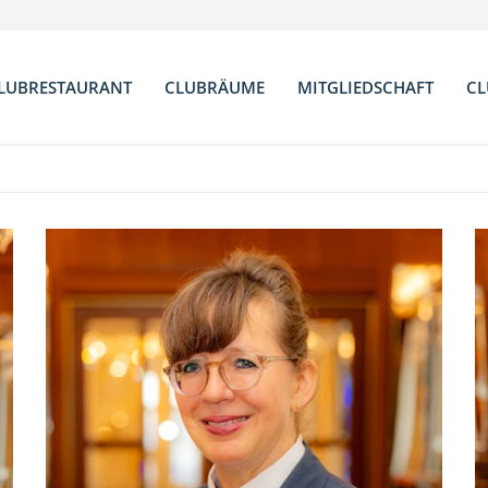
LUBRESTAURANT
CLUBRÄUME
MITGLIEDSCHAFT
CL
nes
Küchenchef
Bar
Satzung
Speisenkarte
Bibliothek
Clubregeln
Weinkarte
Salon Chateauneuf
Beitragssätze
Clubzimmer
Antragsformular
Terrasse
Partner Clubs & Hotel
Konferenz