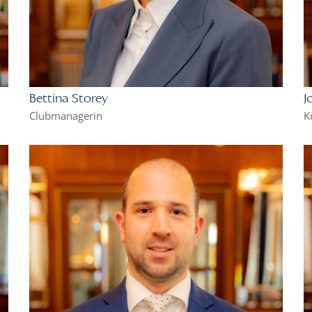
Bettina Storey
J
Clubmanagerin
K