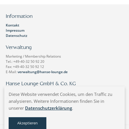
Information
Kontakt
Impressum
Datenschutz
Verwaltung
Marketing / Membership Relations
Tel.: +49-40-32 50 92 20
Fax: +49-40-32 50 92 12
E-Mail:
verwaltung@hanse-lounge.de
Hanse Lounge GmbH & Co. KG
Hanse Lounge GmbH & Co. KG
Diese Website verwendet Cookies, um den Traffic zu
Neuer Wall 19
analysieren. Weitere Informationen finden Sie in
20354 Hamburg
unserer
Datenschutzerklärung
.
Tel.: +49 40 35 00 433
Fax: +49 40 35 00 43 43
Akzeptieren